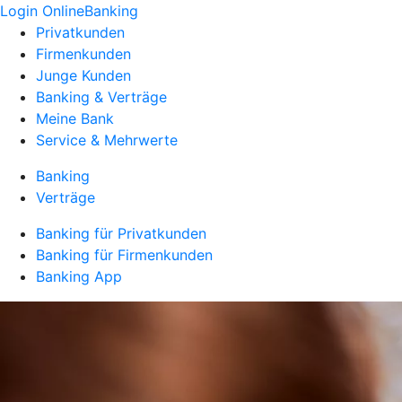
Login OnlineBanking
Privatkunden
Firmenkunden
Junge Kunden
Banking & Verträge
Meine Bank
Service & Mehrwerte
Banking
Verträge
Banking für Privatkunden
Banking für Firmenkunden
Banking App